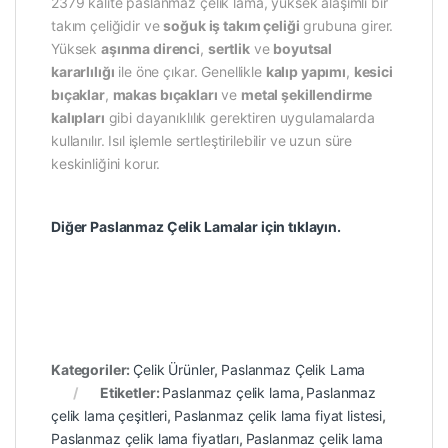
2379 kalite paslanmaz çelik lama, yüksek alaşımlı bir
takım çeliğidir ve
soğuk iş takım çeliği
grubuna girer.
Yüksek
aşınma direnci
,
sertlik
ve
boyutsal
kararlılığı
ile öne çıkar. Genellikle
kalıp yapımı
,
kesici
bıçaklar
,
makas bıçakları
ve
metal şekillendirme
kalıpları
gibi dayanıklılık gerektiren uygulamalarda
kullanılır. Isıl işlemle sertleştirilebilir ve uzun süre
keskinliğini korur.
Diğer Paslanmaz Çelik Lamalar için tıklayın.
Kategoriler:
Çelik Ürünler
,
Paslanmaz Çelik Lama
Etiketler:
Paslanmaz çelik lama
,
Paslanmaz
çelik lama çeşitleri
,
Paslanmaz çelik lama fiyat listesi
,
Paslanmaz çelik lama fiyatları
,
Paslanmaz çelik lama