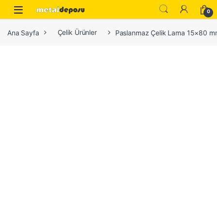
Skip to navigation
Skip to content
0
Ana Sayfa
Çelik Ürünler
Paslanmaz Çelik Lama 15×80 