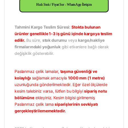
Hızlı Stok / Fiyat Sor - WhatsApp İletişim
Tahmini Kargo Teslim Süresi:
Stokta bulunan
ürünler genellikle 1-3 iş günü içinde kargoya teslim
edilir.
Bu süre,
stok durumu
veya
kargo/nakliye
firmalarındaki yoğunluk
gibi etkenlere bağlı olarak
değişiklik gösterebilir.
Paslanmaz çelik lamalar,
taşıma güvenliği ve
kolaylığı
sağlamak amacıyla
1000 mm (1 metre)
uzunluğunda gönderilmektedir. Eğer özel ölçülerde
kesim talebiniz varsa, lütfen bu bilgiyi
sipariş notu
bölümüne
ekleyiniz. Kesim bilgisi girilmemiş
Paslanmaz çelik lama
siparişlerinin sevkiyatı
gerçekleştirilememektedir.