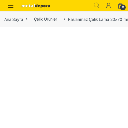
Skip to navigation
Skip to content
0
Ana Sayfa
Çelik Ürünler
Paslanmaz Çelik Lama 20×70 