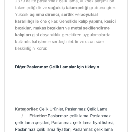
2379 kalite paslanmaz çelik lama, yüksek alaşımlı bir
takım çeliğidir ve
soğuk iş takım çeliği
grubuna girer.
Yüksek
aşınma direnci
,
sertlik
ve
boyutsal
kararlılığı
ile öne çıkar. Genellikle
kalıp yapımı
,
kesici
bıçaklar
,
makas bıçakları
ve
metal şekillendirme
kalıpları
gibi dayanıklılık gerektiren uygulamalarda
kullanılır. Isıl işlemle sertleştirilebilir ve uzun süre
keskinliğini korur.
Diğer Paslanmaz Çelik Lamalar için tıklayın.
Kategoriler:
Çelik Ürünler
,
Paslanmaz Çelik Lama
Etiketler:
Paslanmaz çelik lama
,
Paslanmaz
çelik lama çeşitleri
,
Paslanmaz çelik lama fiyat listesi
,
Paslanmaz çelik lama fiyatları
,
Paslanmaz çelik lama