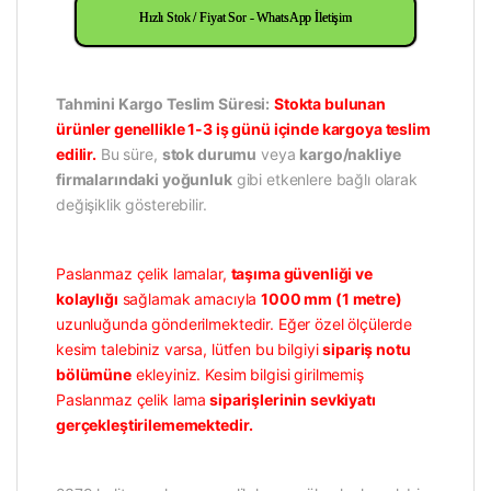
Hızlı Stok / Fiyat Sor - WhatsApp İletişim
Tahmini Kargo Teslim Süresi:
Stokta bulunan
ürünler genellikle 1-3 iş günü içinde kargoya teslim
edilir.
Bu süre,
stok durumu
veya
kargo/nakliye
firmalarındaki yoğunluk
gibi etkenlere bağlı olarak
değişiklik gösterebilir.
Paslanmaz çelik lamalar,
taşıma güvenliği ve
kolaylığı
sağlamak amacıyla
1000 mm (1 metre)
uzunluğunda gönderilmektedir. Eğer özel ölçülerde
kesim talebiniz varsa, lütfen bu bilgiyi
sipariş notu
bölümüne
ekleyiniz. Kesim bilgisi girilmemiş
Paslanmaz çelik lama
siparişlerinin sevkiyatı
gerçekleştirilememektedir.