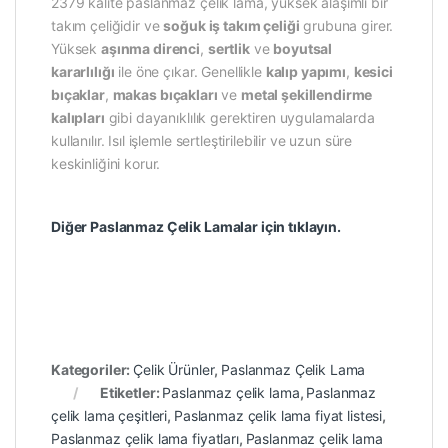
2379 kalite paslanmaz çelik lama, yüksek alaşımlı bir
takım çeliğidir ve
soğuk iş takım çeliği
grubuna girer.
Yüksek
aşınma direnci
,
sertlik
ve
boyutsal
kararlılığı
ile öne çıkar. Genellikle
kalıp yapımı
,
kesici
bıçaklar
,
makas bıçakları
ve
metal şekillendirme
kalıpları
gibi dayanıklılık gerektiren uygulamalarda
kullanılır. Isıl işlemle sertleştirilebilir ve uzun süre
keskinliğini korur.
Diğer Paslanmaz Çelik Lamalar için tıklayın.
Kategoriler:
Çelik Ürünler
,
Paslanmaz Çelik Lama
Etiketler:
Paslanmaz çelik lama
,
Paslanmaz
çelik lama çeşitleri
,
Paslanmaz çelik lama fiyat listesi
,
Paslanmaz çelik lama fiyatları
,
Paslanmaz çelik lama