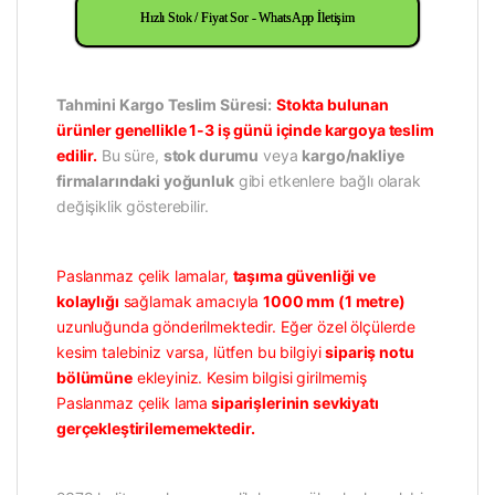
Hızlı Stok / Fiyat Sor - WhatsApp İletişim
Tahmini Kargo Teslim Süresi:
Stokta bulunan
ürünler genellikle 1-3 iş günü içinde kargoya teslim
edilir.
Bu süre,
stok durumu
veya
kargo/nakliye
firmalarındaki yoğunluk
gibi etkenlere bağlı olarak
değişiklik gösterebilir.
Paslanmaz çelik lamalar,
taşıma güvenliği ve
kolaylığı
sağlamak amacıyla
1000 mm (1 metre)
uzunluğunda gönderilmektedir. Eğer özel ölçülerde
kesim talebiniz varsa, lütfen bu bilgiyi
sipariş notu
bölümüne
ekleyiniz. Kesim bilgisi girilmemiş
Paslanmaz çelik lama
siparişlerinin sevkiyatı
gerçekleştirilememektedir.