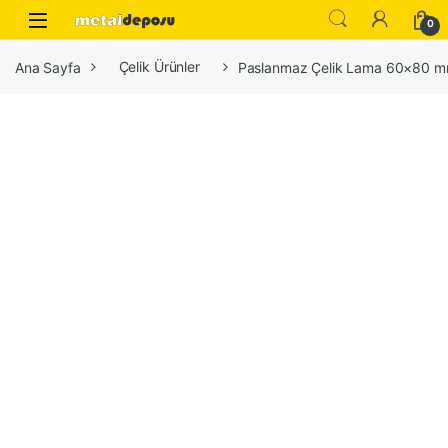
Skip to navigation
Skip to content
0
Ana Sayfa
Çelik Ürünler
Paslanmaz Çelik Lama 60×80 