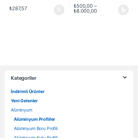
₺
500,00
–
₺
287,57
Fiyat aralığı: ₺50
₺
8.000,00
Bu ürünün birden fazla varyasyon
Kategoriler
İndirimli Ürünler
Yeni Gelenler
Alüminyum
Alüminyum Profiller
Alüminyum Boru Profili
Alüminyum Kutu Profili