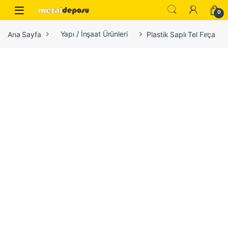
Skip to navigation
Skip to content
0
Ana Sayfa
Yapı / İnşaat Ürünleri
Plastik Saplı Tel Fırça