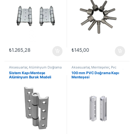
₺
1.265,28
₺
145,00
Aksesuarlar
,
Alüminyum Doğrama
Aksesuarlar
,
Menteşeler
,
Pvc
Kapı Menteşeleri
,
Menteşeler
,
Doğrama Kapı Menteşeleri
,
Yapı /
Sistem Kapı Menteşe
100 mm PVC Doğrama Kapı
Yapı / İnşaat Ürünleri
İnşaat Ürünleri
Alüminyum Burak Modeli
Menteşesi