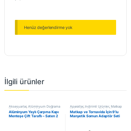
Henüz değerlendirme yok
İlgili ürünler
Aksesuarlar
,
Alüminyum Doğrama
Aparatlar
,
İndirimli Ürünler
,
Matkap
Kapı Menteşeleri
,
Menteşeler
,
Uçları
,
Yapı / İnşaat Ürünleri
Alüminyum Yaylı Çarpma Kapı
Matkap ve Tornavida İçin 9’lu
Yapı / İnşaat Ürünleri
Menteşe Çift Taraflı – Saten 2
Manyetik Somun Adaptör Seti
Adet