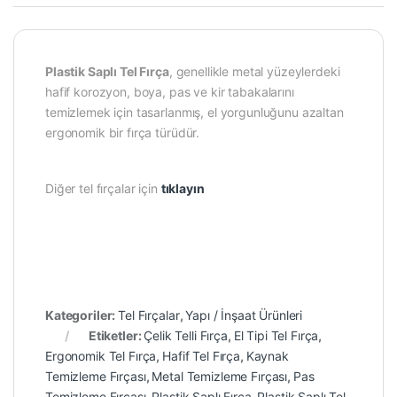
Plastik Saplı Tel Fırça
, genellikle metal yüzeylerdeki
hafif korozyon, boya, pas ve kir tabakalarını
temizlemek için tasarlanmış, el yorgunluğunu azaltan
ergonomik bir fırça türüdür.
Diğer tel fırçalar için
tıklayın
Kategoriler:
Tel Fırçalar
,
Yapı / İnşaat Ürünleri
Etiketler:
Çelik Telli Fırça
,
El Tipi Tel Fırça
,
Ergonomik Tel Fırça
,
Hafif Tel Fırça
,
Kaynak
Temizleme Fırçası
,
Metal Temizleme Fırçası
,
Pas
Temizleme Fırçası
,
Plastik Saplı Fırça
,
Plastik Saplı Tel