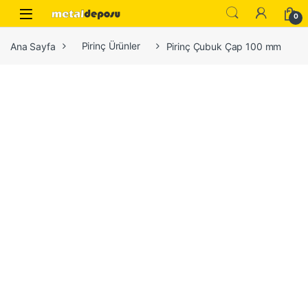
Skip to navigation
Skip to content
0
Ana Sayfa
Pirinç Ürünler
Pirinç Çubuk Çap 100 mm