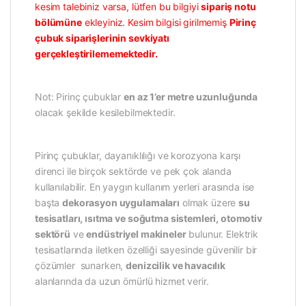
kesim talebiniz varsa, lütfen bu bilgiyi
sipariş notu
bölümüne
ekleyiniz. Kesim bilgisi girilmemiş
Pirinç
çubuk siparişlerinin sevkiyatı
gerçekleştirilememektedir.
Not: Pirinç çubuklar
en az 1’er metre uzunluğunda
olacak şekilde kesilebilmektedir.
Pirinç çubuklar, dayanıklılığı ve korozyona karşı
direnci ile birçok sektörde ve pek çok alanda
kullanılabilir. En yaygın kullanım yerleri arasında ise
başta
dekorasyon uygulamaları
olmak üzere
su
tesisatları, ısıtma ve soğutma sistemleri, otomotiv
sektörü
ve
endüstriyel makineler
bulunur. Elektrik
tesisatlarında iletken özelliği sayesinde güvenilir bir
çözümler sunarken,
denizcilik ve havacılık
alanlarında da uzun ömürlü hizmet verir.