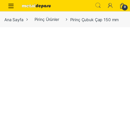
Skip to navigation
Skip to content
0
Ana Sayfa
Pirinç Ürünler
Pirinç Çubuk Çap 150 mm