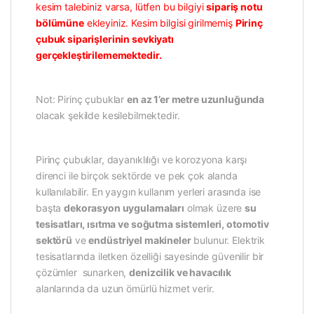
kesim talebiniz varsa, lütfen bu bilgiyi
sipariş notu
bölümüne
ekleyiniz. Kesim bilgisi girilmemiş
Pirinç
çubuk siparişlerinin sevkiyatı
gerçekleştirilememektedir.
Not: Pirinç çubuklar
en az 1’er metre uzunluğunda
olacak şekilde kesilebilmektedir.
Pirinç çubuklar, dayanıklılığı ve korozyona karşı
direnci ile birçok sektörde ve pek çok alanda
kullanılabilir. En yaygın kullanım yerleri arasında ise
başta
dekorasyon uygulamaları
olmak üzere
su
tesisatları, ısıtma ve soğutma sistemleri, otomotiv
sektörü
ve
endüstriyel makineler
bulunur. Elektrik
tesisatlarında iletken özelliği sayesinde güvenilir bir
çözümler sunarken,
denizcilik ve havacılık
alanlarında da uzun ömürlü hizmet verir.