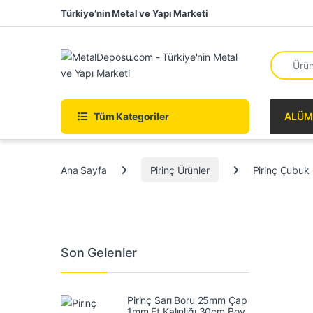
Skip to navigation
Skip to content
Türkiye’nin Metal ve Yapı Marketi
Search fo
Tüm Kategoriler
ALÜM
Ana Sayfa
Pirinç Ürünler
Pirinç Çubu
Son Gelenler
Pirinç Sarı Boru 25mm Çap
1mm Et Kalınlığı 30cm Boy