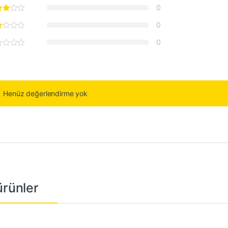
0
0
0
Henüz değerlendirme yok
 ürünler