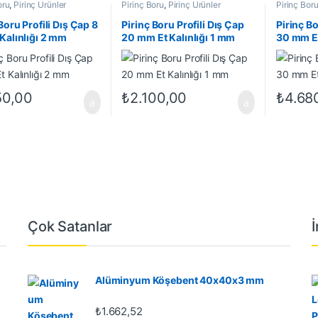
oru
,
Pirinç Ürünler
Pirinç Boru
,
Pirinç Ürünler
Pirinç Bor
Boru Profili Dış Çap 8
Pirinç Boru Profili Dış Çap
Pirinç Bo
Kalınlığı 2 mm
20 mm Et Kalınlığı 1 mm
30 mm Et
50,00
₺
2.100,00
₺
4.68
Çok Satanlar
Alüminyum Köşebent 40x40x3 mm
₺
1.662,52