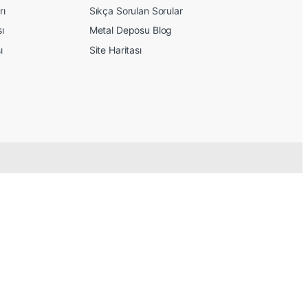
rı
Sıkça Sorulan Sorular
sı
Metal Deposu Blog
ı
Site Haritası