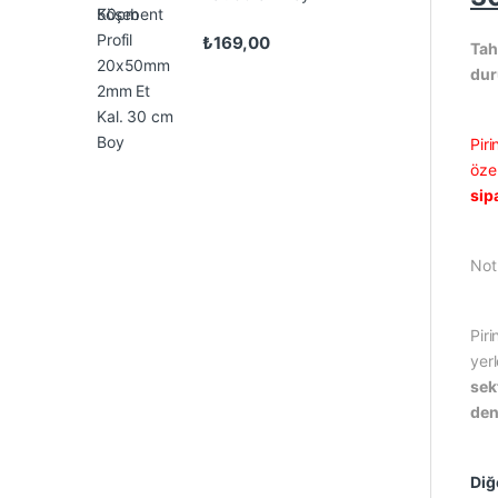
₺
169,00
Tah
du
Pir
özel
sip
Not
Piri
yer
sek
den
Diğe