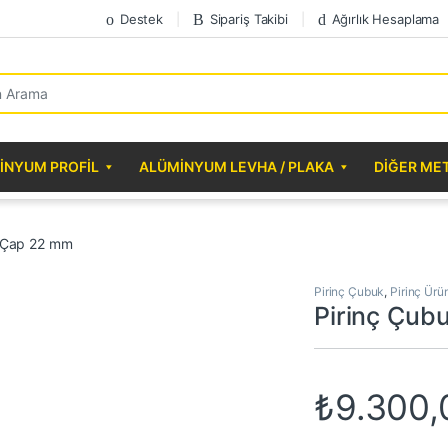
Destek
Sipariş Takibi
Ağırlık Hesaplama
r:
INYUM PROFIL
ALÜMINYUM LEVHA / PLAKA
DIĞER ME
k Çap 22 mm
Pirinç Çubuk
,
Pirinç Ürü
Pirinç Çub
₺
9.300,