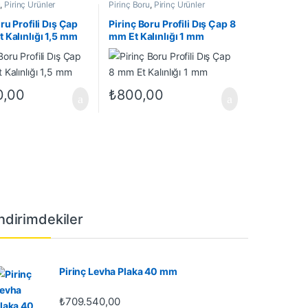
u
,
Pirinç Ürünler
Pirinç Boru
,
Pirinç Ürünler
ru Profili Dış Çap
Pirinç Boru Profili Dış Çap 8
 Kalınlığı 1,5 mm
mm Et Kalınlığı 1 mm
0,00
₺
800,00
İndirimdekiler
Pirinç Levha Plaka 40 mm
₺
709.540,00