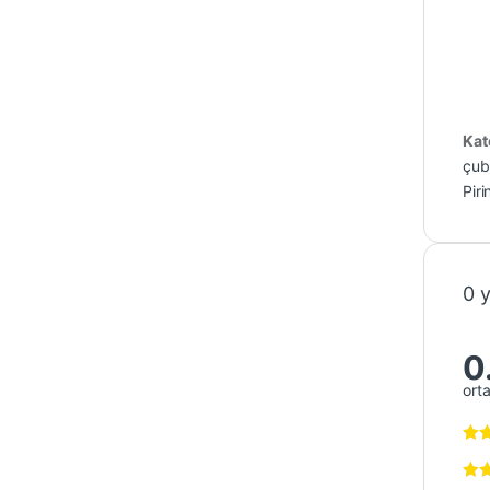
Kat
çubu
Pir
0 
0
ort