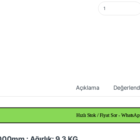
Pirinç Çubuk Çap 2
Açıklama
Değerlend
Hızlı Stok / Fiyat Sor - WhatsAp
00mm : Ağırlık: 9,3 KG