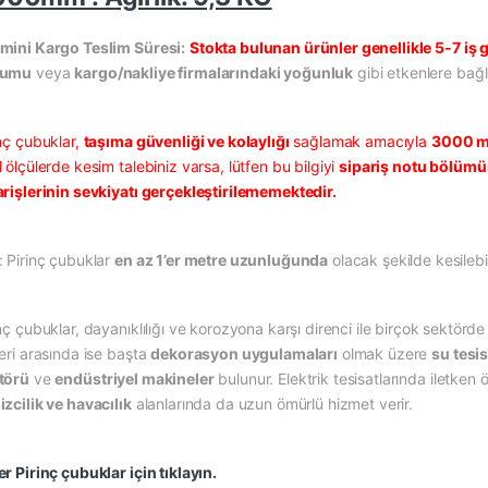
mini Kargo Teslim Süresi:
Stokta bulunan ürünler genellikle 5-7 iş g
rumu
veya
kargo/nakliye firmalarındaki yoğunluk
gibi etkenlere bağlı
inç çubuklar,
taşıma güvenliği ve kolaylığı
sağlamak amacıyla
3000 m
 ölçülerde kesim talebiniz varsa, lütfen bu bilgiyi
sipariş notu bölüm
arişlerinin sevkiyatı gerçekleştirilememektedir.
: Pirinç çubuklar
en az 1’er metre uzunluğunda
olacak şekilde kesilebi
nç çubuklar, dayanıklılığı ve korozyona karşı direnci ile birçok sektörde
leri arasında ise başta
dekorasyon uygulamaları
olmak üzere
su tesi
törü
ve
endüstriyel makineler
bulunur. Elektrik tesisatlarında iletken
izcilik ve havacılık
alanlarında da uzun ömürlü hizmet verir.
r Pirinç çubuklar için tıklayın.