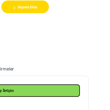
2 mm quantity
Sepete Ekle
irmeler
p İletişim