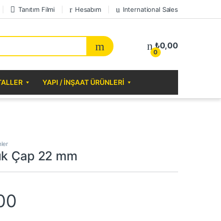
Tanıtım Filmi
Hesabım
International Sales
₺
0,00
0
TALLER
YAPI / İNŞAAT ÜRÜNLERI
nler
uk Çap 22 mm
00