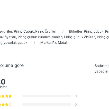
egoriler:
Pirinç Çubuk
,
Pirinç Ürünler
Etiketler:
Pirinç çubuk
,
Pi
k fiyatları
,
Pirinç çubuk kullanım alanları
,
Pirinç çubuk ölçüleri
,
Pirinç ç
inç yuvarlak çubuk
Marka:
Pio Metal
yoruma göre
Sadece s
yapabilir
.0
alama
0
0