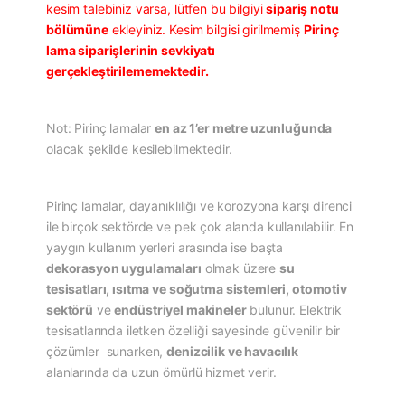
kesim talebiniz varsa, lütfen bu bilgiyi
sipariş notu
bölümüne
ekleyiniz. Kesim bilgisi girilmemiş
Pirinç
lama siparişlerinin sevkiyatı
gerçekleştirilememektedir.
Not: Pirinç lamalar
en az 1’er metre uzunluğunda
olacak şekilde kesilebilmektedir.
Pirinç lamalar, dayanıklılığı ve korozyona karşı direnci
ile birçok sektörde ve pek çok alanda kullanılabilir. En
yaygın kullanım yerleri arasında ise başta
dekorasyon uygulamaları
olmak üzere
su
tesisatları, ısıtma ve soğutma sistemleri, otomotiv
sektörü
ve
endüstriyel makineler
bulunur. Elektrik
tesisatlarında iletken özelliği sayesinde güvenilir bir
çözümler sunarken,
denizcilik ve havacılık
alanlarında da uzun ömürlü hizmet verir.