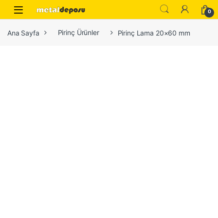
Skip to navigation
Skip to content
0
Ana Sayfa
Pirinç Ürünler
Pirinç Lama 20×60 mm